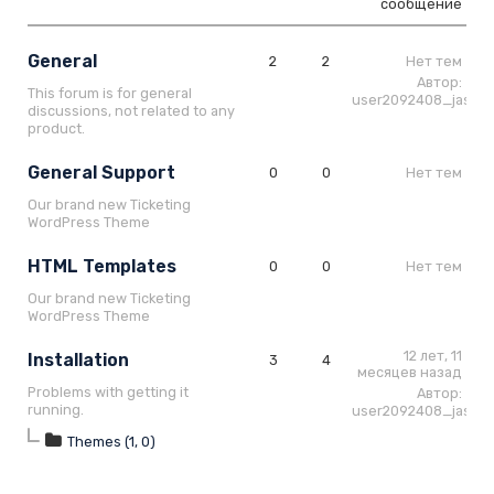
сообщение
General
2
2
Нет тем
Автор:
This forum is for general
user2092408_jascri
discussions, not related to any
product.
General Support
0
0
Нет тем
Our brand new Ticketing
WordPress Theme
HTML Templates
0
0
Нет тем
Our brand new Ticketing
WordPress Theme
12 лет, 11
Installation
3
4
месяцев назад
Problems with getting it
Автор:
running.
user2092408_jascri
Themes (1, 0)