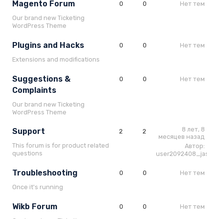
Magento Forum
0
0
Нет тем
Our brand new Ticketing
WordPress Theme
Plugins and Hacks
0
0
Нет тем
Extensions and modifications
Suggestions &
0
0
Нет тем
Complaints
Our brand new Ticketing
WordPress Theme
8 лет, 8
Support
2
2
месяцев назад
This forum is for product related
Автор:
questions
user2092408_jascri
Troubleshooting
0
0
Нет тем
Once it's running
Wikb Forum
0
0
Нет тем